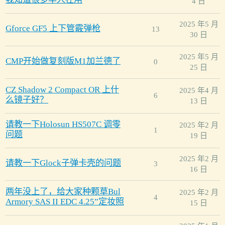
4 日
2025 年5 月
Gforce GF5 上下管霰弹枪
13
30 日
2025 年5 月
CMP开始做复刻版M1加兰德了
0
25 日
CZ Shadow 2 Compact OR 上什
2025 年4 月
6
么镜子好？
13 日
请教一下Holosun HS507C 调零
2025 年2 月
1
问题
19 日
2025 年2 月
请教一下Glock子弹卡壳的问题
3
16 日
两年没上了，给大家种颗草Bul
2025 年2 月
4
Armory SAS II EDC 4.25”定妆照
15 日