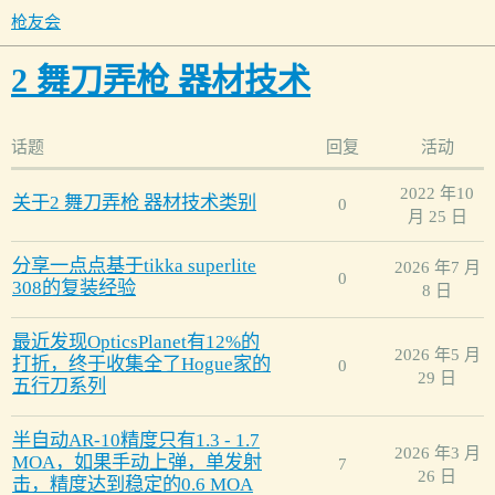
枪友会
2 舞刀弄枪 器材技术
话题
回复
活动
2022 年10
关于2 舞刀弄枪 器材技术类别
0
月 25 日
分享一点点基于tikka superlite
2026 年7 月
0
308的复装经验
8 日
最近发现OpticsPlanet有12%的
2026 年5 月
打折，终于收集全了Hogue家的
0
29 日
五行刀系列
半自动AR-10精度只有1.3 - 1.7
2026 年3 月
MOA，如果手动上弹，单发射
7
26 日
击，精度达到稳定的0.6 MOA