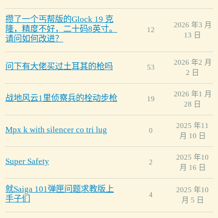
攒了一个丐帮版的Glock 19 克
2026 年3 月
隆，精度不好，二十码8英寸。
12
13 日
请问如何改进？
2026 年2 月
问下有大佬买过土耳其的枪吗
53
2 日
2026 年1 月
战地风云1里侦察兵的栓动步枪
19
28 日
2025 年11
Mpx k with silencer co tri lug
0
月 10 日
2025 年10
Super Safety
2
月 16 日
就Saiga 101弹匣问题求教版上
2025 年10
4
手子们
月 5 日