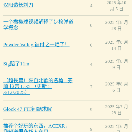
2025 年10
汉阳造长刺刀
4
月 5 日
一个橄榄球视频解释了步枪弹道
2025 年8 月
0
学概念
28 日
2025 年8 月
Powder Valley 被付之一炬了！
0
14 日
2025 年8 月
Sig赔了11m
4
9 日
（超長篇）來自北歐的名槍 - 芬
2025 年8 月
蘭 拉蒂 L-35 （更新：
7
6 日
3/12/2025）
2025 年7 月
Glock 47 FTF问题求解
9
28 日
推荐个好玩的东西，ACEXR，
2025 年6 月
9
我知道很多华人在用