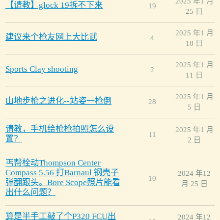
2025 年1 月
【请教】glock 19拆不下来
19
25 日
2025 年1 月
建议来个枪友网上大比武
4
18 日
2025 年1 月
Sports Clay shooting
2
11 日
2025 年1 月
山地步枪之进化--站姿一枪倒
28
5 日
请教，手机给枪枪拍照怎么设
2025 年1 月
11
置？
2 日
丐帮栓动Thompson Center
Compass 5.56 打Barnaul 钢壳子
2024 年12
10
弹翻跟头。Bore Scope照片能看
月 25 日
出什么问题？
算是半手工敲了个P320 FCU出
2024 年12