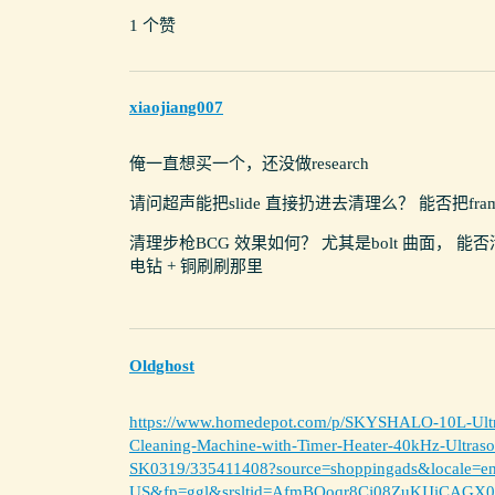
1 个赞
xiaojiang007
俺一直想买一个，还没做research
请问超声能把slide 直接扔进去清理么？ 能否把fr
清理步枪BCG 效果如何？ 尤其是bolt 曲面，
电钻 + 铜刷刷那里
Oldghost
https://www.homedepot.com/p/SKYSHALO-10L-Ultra
Cleaning-Machine-with-Timer-Heater-40kHz-Ult
SK0319/335411408?source=shoppingads&locale=en
US&fp=ggl&srsltid=AfmBOoqr8Cj08ZuKIJiCA