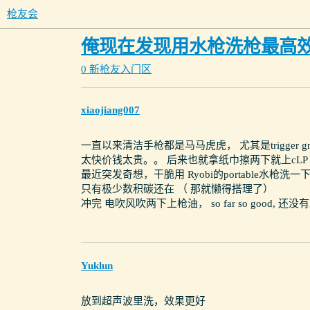
枪友会
俺现在发现用水枪洗枪最高
0 新枪友入门区
xiaojiang007
一直以来清洁手枪都是马马虎虎， 尤其是trigger
太快价钱太贵。。 后来也就拿纸巾擦两下就上cLP
最近突发奇想，干脆用 Ryobi的portable水枪洗一
只有极少数积碳还在 （ 那就懒得搭理了）
冲完 电吹风吹两下上枪油， so far so good, 还
Yuklun
放到超声波里洗，效果更好